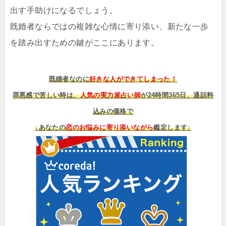
出す手助けになるでしょう。
既婚者ならではの複雑な心情に寄り添い、新たな一歩
を踏み出すための鍵がここにあります。
既婚者なのに
好きな人ができてしまった！
罪悪感で苦しい時は、
人気の実力派占い師
が24時間365日、通話料
込みの価格で
↓あなたの
恋のお悩みに寄り添いながら
鑑定します↓