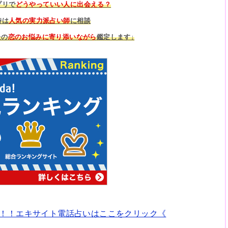
プリで
どうやっていい人に出会える？
時は
人気の実力派占い師
に相談
たの
恋のお悩みに寄り添いながら
鑑定します↓
！！エキサイト電話占いはここをクリック《