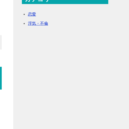
恋愛
浮気・不倫