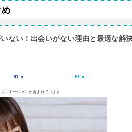
すめ
がいない！出会いがない理由と最適な解
0
0
はプロモーションが含まれています